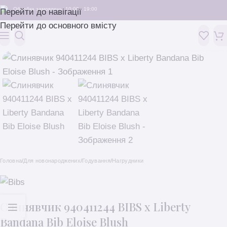
Обробка замовлень: 10:00 - 19:00
Перейти до навігації
Перейти до основного вмісту
Головна
/
Для новонароджених
/
Годування
/
Нагрудники
Слинявчик 940411244 BIBS x Liberty
Bandana Bib Eloise Blush