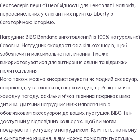
бестселерів першої необхідності для немовлят і малюків,
переосмислених у елегантних принтах Liberty з
багаторічною історією.
Нагрудник BIBS Bandana виготовлений із 100% натуральної
бавовни. Нагрудник складається з кількох шарів, щоб
забезпечити максимальне поглинання, і може
використовуватися для витирання слини та відрижки
після годування.
Його також можна використовувати як модний аксесуар,
наприклад, утеплювач під верхній одяг, щоб зігрітися в
холодну погоду, оскільки м’яка тканина покриває шию
дитини. Дитячий нагрудник BIBS Bandana Bib є
обов’язковим аксесуаром до ваших пустушок BIBS, і він
доступний у відповідних кольорах, щоб ви могли
поєднувати пустушку з нагрудником. Крім того, на ньому
є симпатична кишеня, в яку можна помістити пустушку,