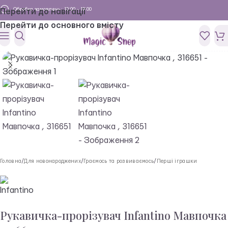
Обробка замовлень: 10:00 - 19:00
Перейти до навігації
Перейти до основного вмісту
Головна
/
Для новонароджених
/
Граємось та розвиваємось
/
Перші іграшки
Рукавичка-прорізувач Infantino Мавпочка