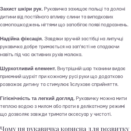
Захист шкіри рук.
Рукавичка захищає пальці та долоні
дитини від постійного впливу слини та випадкових
самопошкоджень нігтями що запобігає появі подразнень.
Надійна фіксація.
Завдяки зручній застібці на липучці
рукавичка добре тримається на зап’ясті не спадаючи
навіть під час активних рухів малюка.
Шурхотливий елемент.
Внутрішній шар тканини видає
приємний шурхіт при кожному русі руки що додатково
розважає дитину та стимулює її слухове сприйняття.
Гігієнічність та легкий догляд.
Рукавичку можна мити
теплою водою з милом або прати в делікатному режимі
що дозволяє завжди тримати аксесуар у чистоті.
Чому ця рукавичка корисна для розвитку