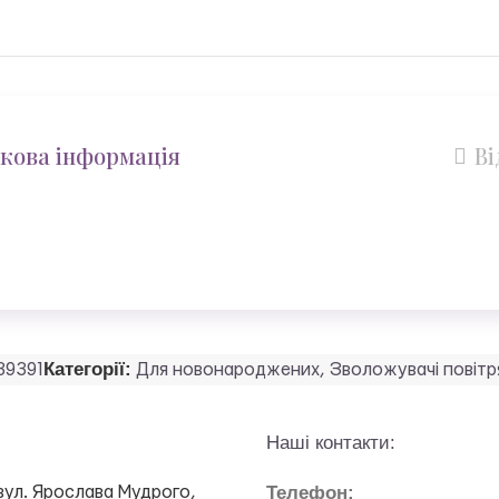
кова інформація
Ві
Категорії:
89391
Для новонароджених
,
Зволожувачі повітр
Наші контакти:
Телефон:
вул. Ярослава Мудрого,