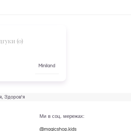
дгуки (0)
Miniland
я
,
Здоров'я
Ми в соц. мережах:
@magicshop.kids