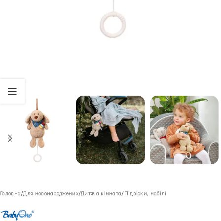
Головна
/
Для новонароджених
/
Дитяча кімната
/
Підвіски, мобілі