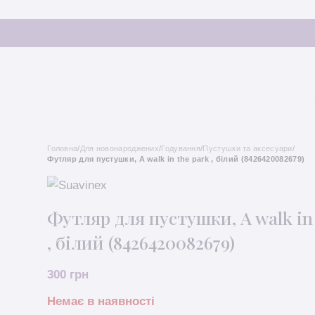
Головна
/
Для новонароджених
/
Годування
/
Пустушки та аксесуари
/
Футляр для пустушки, A walk in the park , білий (8426420082679)
Футляр для пустушки, A walk in 
, білий (8426420082679)
300
грн
Немає в наявності