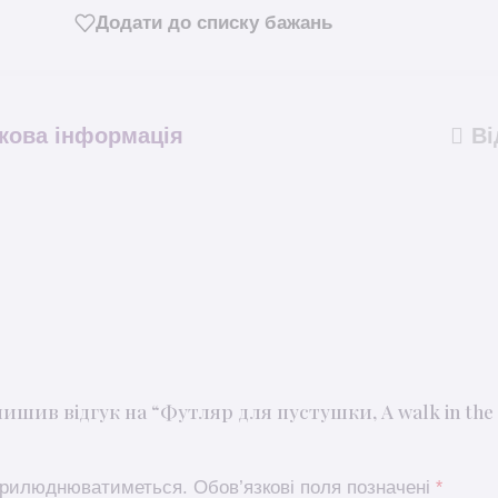
Додати до списку бажань
кова інформація
Ві
ишив відгук на “Футляр для пустушки, A walk in the 
оприлюднюватиметься.
Обов’язкові поля позначені
*