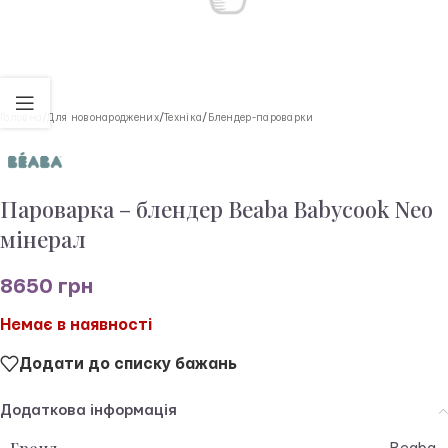
Головна
/
Для новонароджених
/
Техніка
/
Блендер-пароварки
Пароварка – блендер Beaba Babycook Neo
мінерал
8650
грн
Немає в наявності
Додати до списку бажань
Додаткова інформація