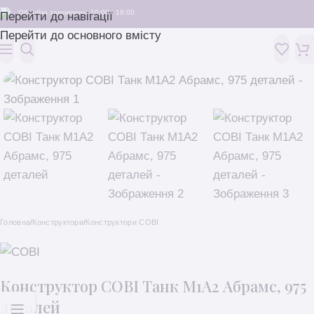
Обробка замовлень: 10:00 - 19:00
Перейти до навігації
Перейти до основного вмісту
Головна
/
Конструктори
/
Конструктори COBI
Конструктор COBI Танк M1A2 Абрамс, 975
деталей