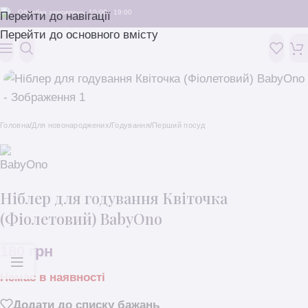
Обробка замовлень: 10:00 - 19:00
Перейти до навігації
Перейти до основного вмісту
Головна
/
Для новонароджених
/
Годування
/
Перший посуд
Ніблер для годування Квіточка
(Фіолетовий) BabyOno
180
грн
Немає в наявності
Додати до списку бажань