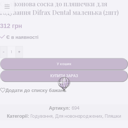
Силіконова соска до пляшечки для
годування Difrax Dental маленька (2шт)
312
грн
Є в наявності
-
+
У кошик
КУПИТИ ЗАРАЗ
Додати до списку бажань
Артикул:
694
Категорії:
Годування
,
Для новонароджених
,
Пляшки