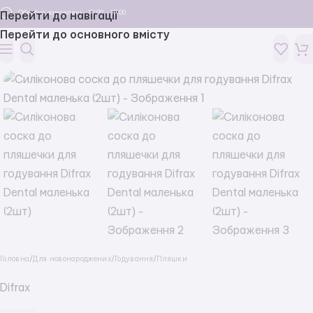
Обробка замовлень: 10:00 - 19:00
Перейти до навігації
Перейти до основного вмісту
Головна
/
Для новонароджених
/
Годування
/
Пляшки
Difrax