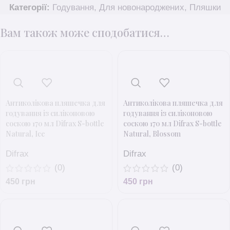
Категорії:
Годування
,
Для новонароджених
,
Пляшки
Вам також може сподобатися…
Антиколікова пляшечка для
Антиколікова пляшечка для
годування із силіконовою
годування із силіконовою
соскою 170 мл Difrax S-bottle
соскою 170 мл Difrax S-bottle
Natural, Ice
Natural, Blossom
Difrax
Difrax
(0)
(0)
450
грн
450
грн