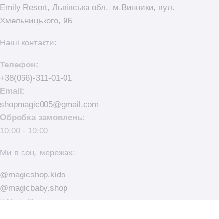
Emily Resort, Львівська обл., м.Винники, вул.
Хмельницького, 9Б
Наші контакти:
Телефон:
+38(066)-311-01-01
Email:
shopmagic005@gmail.com
Обробка замовлень:
10:00 - 19:00
Ми в соц. мережах:
@magicshop.kids
@magicbaby.shop
© Magic Shop - магазин іграшок та товари для немовлят.
made with
by
elementarno.studio