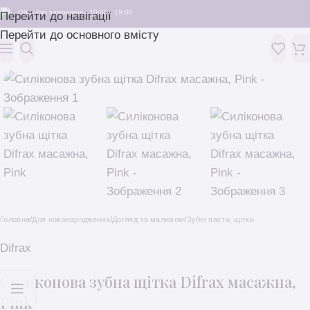
Обробка замовлень: 10:00 - 19:00
Перейти до навігації
Перейти до основного вмісту
Головна
/
Для новонароджених
/
Догляд за малюком
/
Зубні пасти, щітки
Difrax
Силіконова зубна щітка Difrax масажна,
Pink