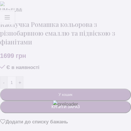
Каблучка Ромашка кольорова з
різнобарвною емаллю та підвіскою з
фіанітами
1699
грн
Є в наявності
-
+
У кошик
КУПИТИ ЗАРАЗ
Додати до списку бажань