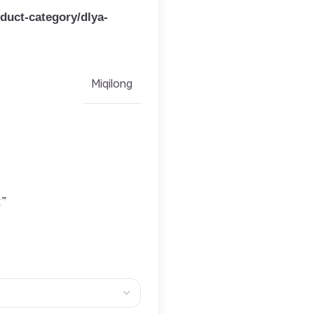
duct-category/dlya-
Miqilong
”