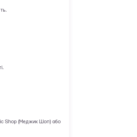
ть.
і.
gic Shop (Меджик Шоп) або