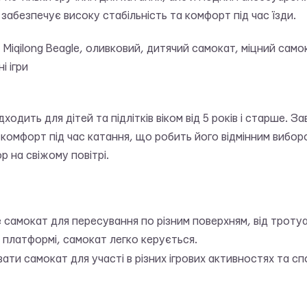
забезпечує високу стабільність та комфорт під час їзди.
 Miqilong Beagle, оливковий, дитячий самокат, міцний само
і ігри
дходить для дітей та підлітків віком від 5 років і старше. З
а комфорт під час катання, що робить його відмінним вибо
р на свіжому повітрі.
самокат для пересування по різним поверхням, від тротуар
ій платформі, самокат легко керується.
и самокат для участі в різних ігрових активностях та с