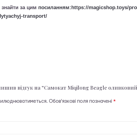
 знайти за цим
посиланням:https://magicshop.toys/pro
ytyachyj-transport/
лишив відгук на “Самокат Miqilong Beagle оливковий
прилюднюватиметься.
Обов’язкові поля позначені
*