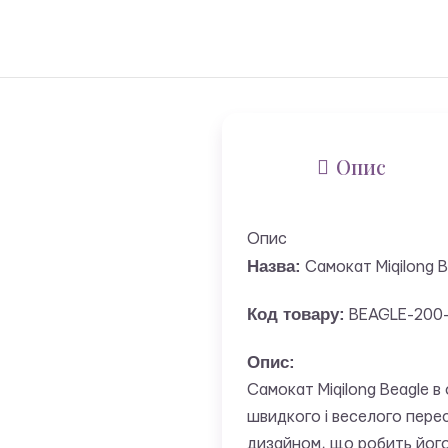
Опис
Опис
Назва:
Самокат Miqilong 
Код товару:
BEAGLE-200-
Опис:
Самокат Miqilong Beagle в 
швидкого і веселого пере
дизайном, що робить його