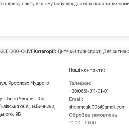
, та адресу сайту в цьому браузері для моїх подальших коме
Категорії:
GLE-200-OLIVE
Дитячий транспорт
,
Для активн
Наші контакти:
Телефон:
вул. Ярослава Мудрого,
+38(066)-311-01-01
ул. Івана Чендея, 10а
Email:
Львівська обл., м.Винники,
shopmagic005@gmail.com
цького, 9Б
Обробка замовлень:
10:00 - 19:00