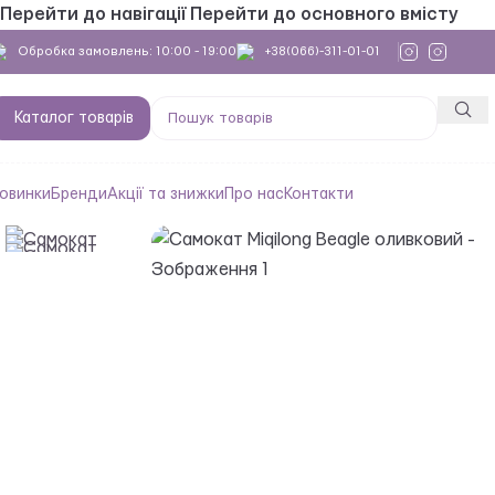
Перейти до навігації
Перейти до основного вмісту
Обробка замовлень: 10:00 - 19:00
+38(066)-311-01-01
Каталог товарів
овинки
Бренди
Акції та знижки
Про нас
Контакти