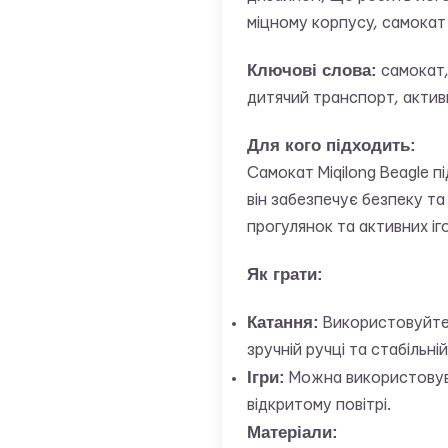
міцному корпусу, самокат 
Ключові слова:
самокат,
дитячий транспорт, активн
Для кого підходить:
Самокат Miqilong Beagle пі
він забезпечує безпеку т
прогулянок та активних іго
Як грати:
Катання:
Використовуйте 
зручній ручці та стабільн
Ігри:
Можна використовуват
відкритому повітрі.
Матеріали: