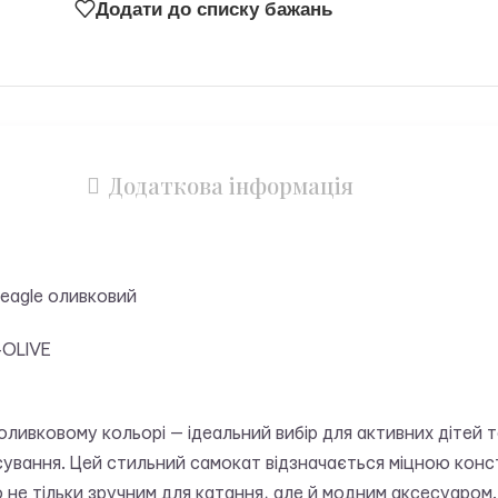
Додати до списку бажань
Додаткова інформація
Beagle оливковий
OLIVE
оливковому кольорі — ідеальний вибір для активних дітей та 
сування. Цей стильний самокат відзначається міцною конс
 не тільки зручним для катання, але й модним аксесуаром.