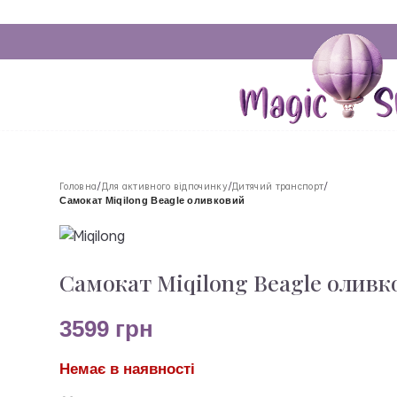
Головна
/
Для активного відпочинку
/
Дитячий транспорт
/
Самокат Miqilong Beagle оливковий
Самокат Miqilong Beagle олив
3599
грн
Немає в наявності