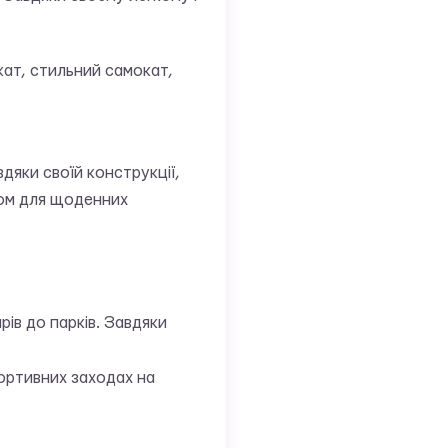
кат, стильний самокат,
авдяки своїй конструкції,
ром для щоденних
ів до парків. Завдяки
портивних заходах на