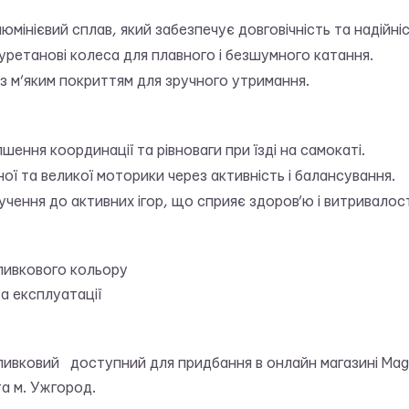
люмінієвий сплав, який забезпечує довговічність та надійніс
уретанові колеса для плавного і безшумного катання.
з м’яким покриттям для зручного утримання.
шення координації та рівноваги при їзді на самокаті.
ої та великої моторики через активність і балансування.
чення до активних ігор, що сприяє здоров’ю і витривалост
оливкового кольору
а експлуатації
оливковий доступний для придбання в онлайн магазині Ma
та м. Ужгород.