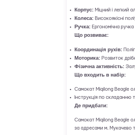
Корпус:
Міцний і легкий а
Колеса:
Високоякісні полі
Ручка:
Ергономічна ручка 
Що розвиває:
Координація рухів:
Поліп
Моторика:
Розвиток дрібн
Фізична активність:
Залу
Що входить в набір:
Самокат Miqilong Beagle 
Інструкція по складанню т
Де придбати:
Самокат Miqilong Beagle 
за адресами м. Мукачево 