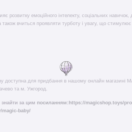
ияє розвитку емоційного інтелекту, соціальних навичок, 
а також вчиться проявляти турботу і увагу, що стимулює
ny доступна для придбання в нашому онлайн магазині M
ачево та м. Ужгород.
 знайти за цим
посиланням
:
https://magicshop.toys/pro
y/magic-baby/