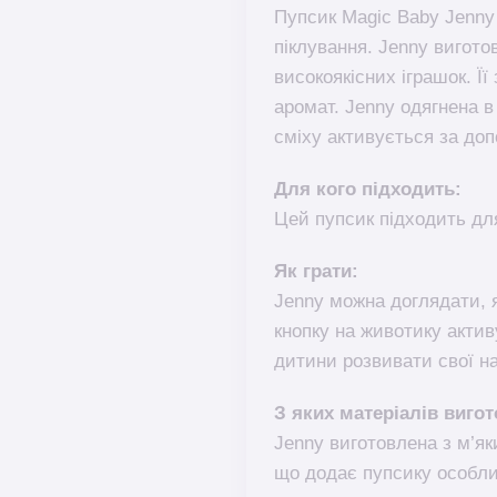
Пупсик Magic Baby Jenny 
піклування. Jenny вигото
високоякісних іграшок. Її
аромат. Jenny одягнена в
сміху активується за доп
Для кого підходить:
Цей пупсик підходить для 
Як грати:
Jenny можна доглядати, 
кнопку на животику актив
дитини розвивати свої на
З яких матеріалів виго
Jenny виготовлена з м’яки
що додає пупсику особли