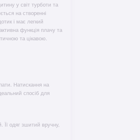
итину у світ турботи та
ується на створенні
дотик і має легкий
рактивна функція плачу та
стичною та цікавою.
пати. Натискання на
ідеальний спосіб для
. Її одяг зшитий вручну,