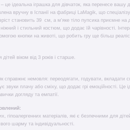
– це ідеальна іграшка для дівчаток, яка перенесе вашу д
влена вручну в Іспанії на фабриці LaMagik, що спеціаліз
 зріст становить 39 см, а м’яке тіло пупсика приємне на 
 ніжний і стильний костюм, що додає їй чарівності. Інте
омогою кнопки на животі, що робить гру ще більш реалі
дітей віком від 3 років і старше.
як справжнє немовля: переодягати, годувати, вкладати с
ує звуки плачу або сміху, що додає грі емоційності. Це 
вички догляду та емпатії.
товлений:
х, гіпоалергенних матеріалів, які є безпечними для дітей
вого шарму та індивідуальності.