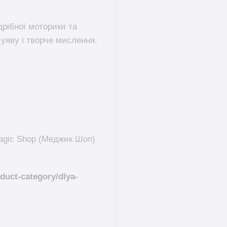
дрібної моторики та
 уяву і творче мислення.
agic Shop (Меджик Шоп)
duct-category/dlya-