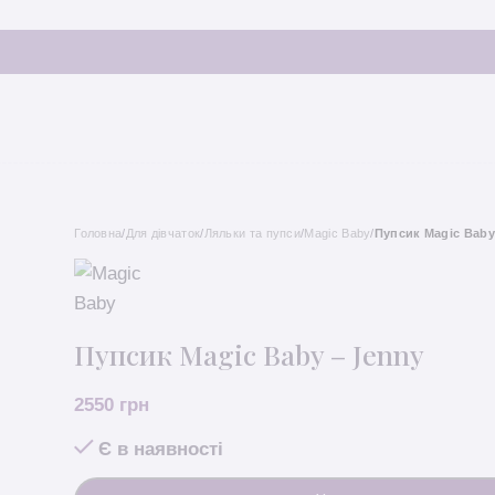
Головна
/
Для дівчаток
/
Ляльки та пупси
/
Magic Baby
/
Пупсик Magic Baby
Пупсик Magic Baby – Jenny
2550
грн
Є в наявності