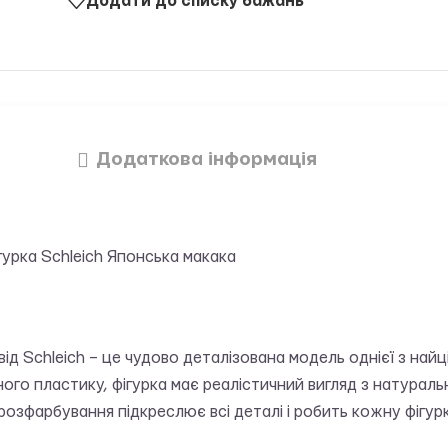
Додати до списку бажань
Додаткова інформація
гурка Schleich Японська макака
від Schleich – це чудово деталізована модель однієї з найц
ного пластику, фігурка має реалістичний вигляд з натурал
розфарбування підкреслює всі деталі і робить кожну фігур