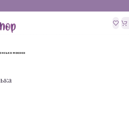
понська макака
ська