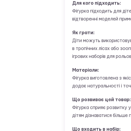
Для кого підходить:
Фігурка підходить для діте
відтворенні моделей прима
Як грати:
Діти можуть використовув
в тропічних лісах або зоо
ігрових наборів для рольов
Матеріали:
Фігурка виготовлена з які
додає натуральності і точ
Що розвиває цей товар:
Фігурка сприяє розвитку у
дітям дізнаватися більше п
Що входить в набір: