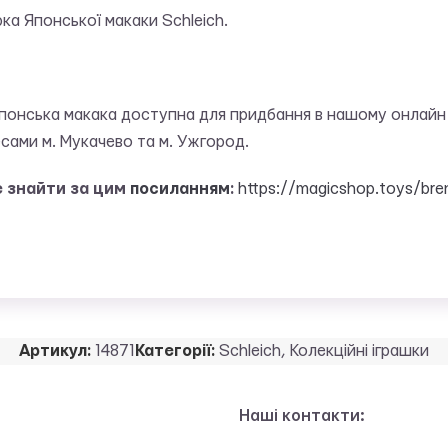
рка Японської макаки Schleich.
 Японська макака доступна для придбання в нашому онлайн 
сами м. Мукачево та м. Ужгород.
е знайти за цим
посиланням
:
https://magicshop.toys/bre
Артикул:
14871
Категорії:
Schleich
,
Колекційні іграшки
Наші контакти: