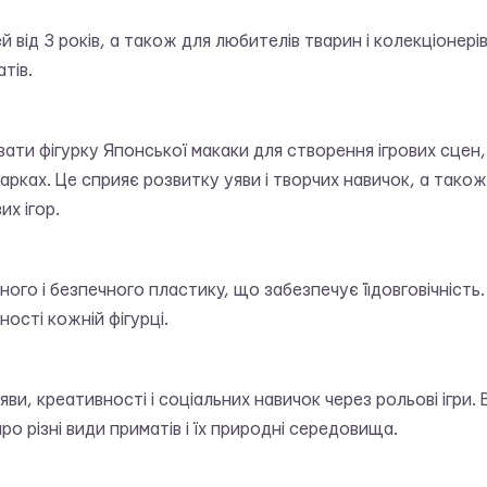
й від 3 років, а також для любителів тварин і колекціонерів
тів.
ати фігурку Японської макаки для створення ігрових сце
парках. Це сприяє розвитку уяви і творчих навичок, а так
их ігор.
сного і безпечного пластику, що забезпечує її довговічніст
ності кожній фігурці.
яви, креативності і соціальних навичок через рольові ігри
ро різні види приматів і їх природні середовища.