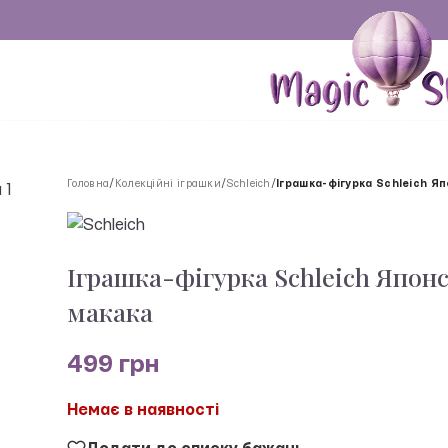
Головна
/
Колекційні іграшки
/
Schleich
/
Іграшка-фігурка Schleich Я
Іграшка-фігурка Schleich Япон
макака
499
грн
Немає в наявності