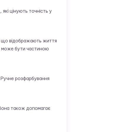
, які цінують точність у
н, що відображають життя
ож може бути частиною
ь. Ручне розфарбування
. Вона також допомагає