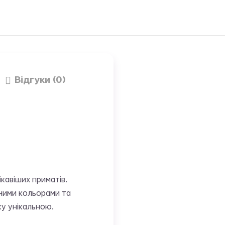
Відгуки (0)
ікавіших приматів.
ьними кольорами та
ку унікальною.