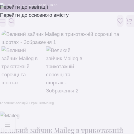
Обробка замовлень: 10:00 - 19:00
Перейти до навігації
Перейти до основного вмісту
Головна
/
Колекційні іграшки
/
Maileg
Великий зайчик Maileg в трикотажній