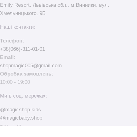
Emily Resort, Львівська обл., м.Винники, вул.
Хмельницького, 9Б
Наші контакти:
Телефон:
+38(066)-311-01-01
Email:
shopmagic005@gmail.com
Обробка замовлень:
10:00 - 19:00
Ми в соц. мережах:
@magicshop.kids
@magicbaby.shop
© Magic Shop - магазин іграшок та товари для немовлят.
made with
by
elementarno.studio