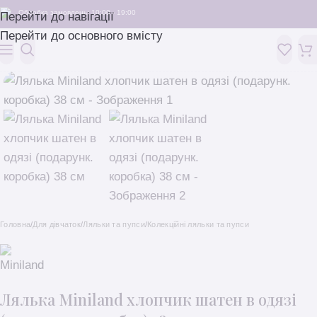
Обробка замовлень: 10:00 - 19:00
Перейти до навігації
Перейти до основного вмісту
Головна
/
Для дівчаток
/
Ляльки та пупси
/
Колекційні ляльки та пупси
Лялька Miniland хлопчик шатен в одязі