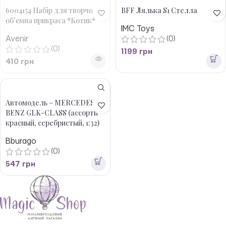
6004154 Набір для творчості,
BFF Лялька S1 Стелла
об’ємна прикраса *Котик*
IMC Toys
Avenir
(0)
(0)
1199
грн
410
грн
Автомодель – MERCEDES
BENZ GLK-CLASS (ассорти
красный, серебристый, 1:32)
Bburago
(0)
547
грн