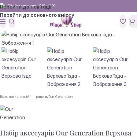
Обробка замовлень: 10:00 - 19:00
Перейти до навігації
Перейти до основного вмісту
Головна
/
Колекційні іграшки
/
Our Generation
Набір аксесуарів Our Generation Верхова