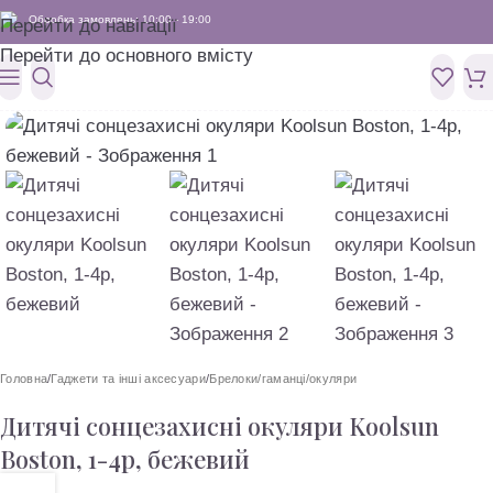
Обробка замовлень: 10:00 - 19:00
Перейти до навігації
Перейти до основного вмісту
Головна
/
Гаджети та інші аксесуари
/
Брелоки/гаманці/окуляри
Дитячі сонцезахисні окуляри Koolsun
Boston, 1-4р, бежевий