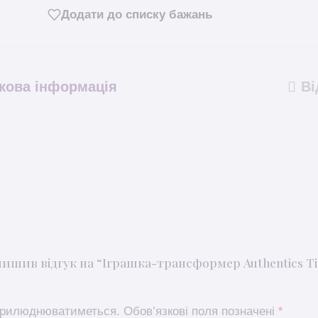
Додати до списку бажань
кова інформація
Ві
ишив відгук на “Іграшка-трансформер Authentics Ti
оприлюднюватиметься.
Обов’язкові поля позначені
*