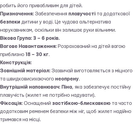
робить його привабливим для дітей.
Призначення:
Забезпечення
плавучості
та додаткової
безпеки
дитини у воді. Це чудова альтернатива
нарукавникам, оскільки він залишає руки вільними.
Вікова Група:
3 – 6 років.
Вагове Навантаження:
Розрахований на дітей вагою
приблизно
18 – 30 кг
.
Конструкція:
Зовнішній матеріал:
Зазвичай виготовляється з міцного
та швидковисихаючого
неопрену
.
Внутрішній наповнювач:
Піна
, яка забезпечує постійну
плавучість (жилет не потрібно надувати).
Фіксація:
Оснащений
застібкою-блискавкою
та часто
додатковим ременем безпеки між ніг, щоб жилет надійно
тримався на місці.