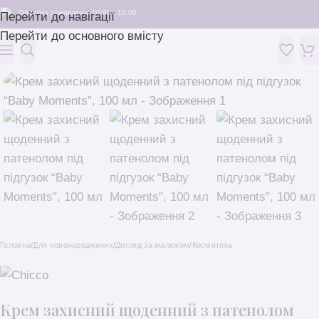
Обробка замовлень: 10:00 - 19:00
Перейти до навігації
Перейти до основного вмісту
Головна
/
Для новонароджених
/
Догляд за малюком
/
Косметика
Крем захисний щоденний з патенолом