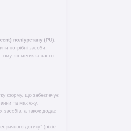
cent) поліуретану (PU)
.
ити потрібні засоби.
, тому косметичка часто
тку форму, що забезпечує
ванни та макіяжу.
х засобів, а також додає
єричного дотику” (pixie