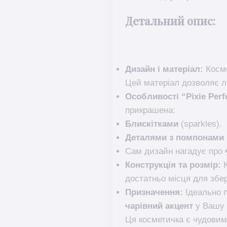
Детальний опис:
Дизайн і матеріал:
Косме
Цей матеріал дозволяє ле
Особливості “Pixie Perf
прикрашена:
Блискітками
(
sparkles
).
Деталями з помпонами
Сам дизайн нагадує про
Конструкція та розмір:
К
достатньо місця для збер
Призначення:
Ідеально п
чарівний акцент
у Вашу 
Ця косметичка є чудовим 