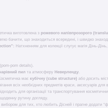
тичка виготовлена з
рожевого напівпрозорого (translu
гко бачити, що знаходиться всередині, і швидко знаход
ection”:
Натхненням для колекції слугує магія Дінь-Дінь
(
pom-pom details
).
чарівний пил
та атмосферу
Неверленду
.
осметичка має
кубічну (cube structure)
або досить міс
ігання всіх необхідних предметів краси, аксесуарів для 
ідходить для організації та транспортування косметични
щоденну рутину догляду.
вибором для тих, хто любить Дісней і прагне додати “фе