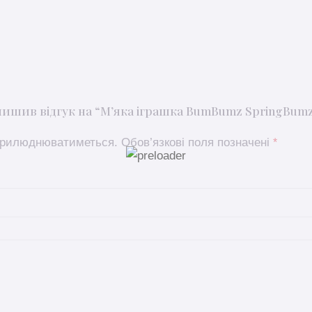
ишив відгук на “М’яка ігрaшка BumBumz SpringBumz 
оприлюднюватиметься.
Обов’язкові поля позначені
*