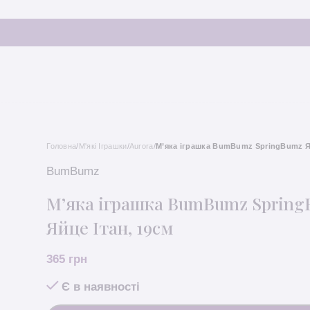
Головна
/
M'які Іграшки
/
Aurora
/
М’яка ігрaшка BumBumz SpringBumz Яй
BumBumz
М’яка ігрaшка BumBumz Sprin
Яйце Ітан, 19см
365
грн
Є в наявності