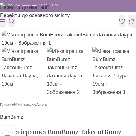
Обробка замовлень: 10:00 - 19:00
Перейти до навігації
Перейти до основного вмісту
Головна
/
M'які Іграшки
/
Aurora
BumBumz
М’яка ігрaшка BumBumz TakeoutBumz