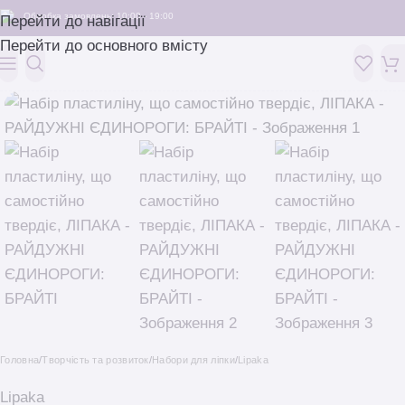
Обробка замовлень: 10:00 - 19:00
Перейти до навігації
Перейти до основного вмісту
Головна
/
Творчість та розвиток
/
Набори для ліпки
/
Lipaka
Lipaka