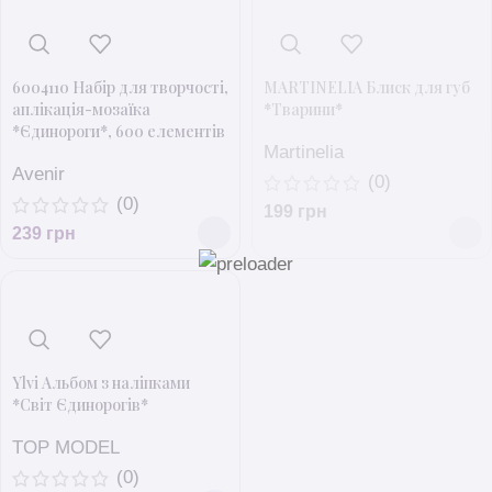
6004110 Набір для творчості,
MARTINELIA Блиск для губ
аплікація-мозаїка
*Тварини*
*Єдинороги*, 600 елементів
Martinelia
Avenir
(0)
(0)
199
грн
239
грн
Ylvi Альбом з наліпками
*Світ Єдинорогів*
TOP MODEL
(0)