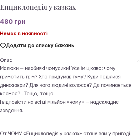
Енциклопедія у казках
480
грн
Немає в наявності
Додати до списку бажань
Опис
Малюки — неабиякі чомусики! Усе їм цікаво: чому
гримотить грім? Хто придумав гуму? Куди поділися
динозаври? Для чого людині волосся? Де починається
космос?.. Тощо, тощо.
І відповісти на всі ці мільйон «чому» — надскладне
завдання.
От ЧОМУ «Енциклопедія у казках» стане вам у пригоді.