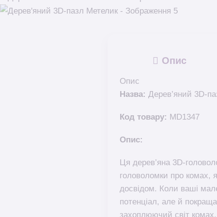
Опис
Опис
Назва:
Дерев’яний 3D-па
Код товару:
MD1347
Опис:
Ця дерев’яна 3D-головоло
головоломки про комах, 
досвідом. Коли ваші мал
потенціал, але й покращ
захоплюючий світ комах.