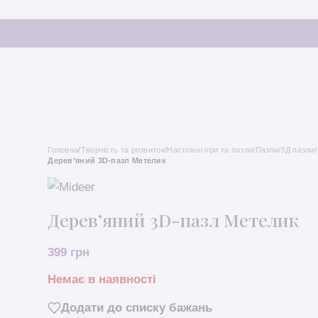
Головна
/
Творчість та розвиток
/
Настільні ігри та пазли
/
Пазли/3Д пазли
/
Дерев’яний 3D-пазл Метелик
Дерев’яний 3D-пазл Метелик
399
грн
Немає в наявності
Додати до списку бажань