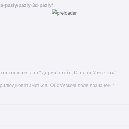
ta-pazly/pazly-3d-pazly/
лишив відгук на “Дерев’яний 3D-пазл Метелик”
оприлюднюватиметься.
Обов’язкові поля позначені
*