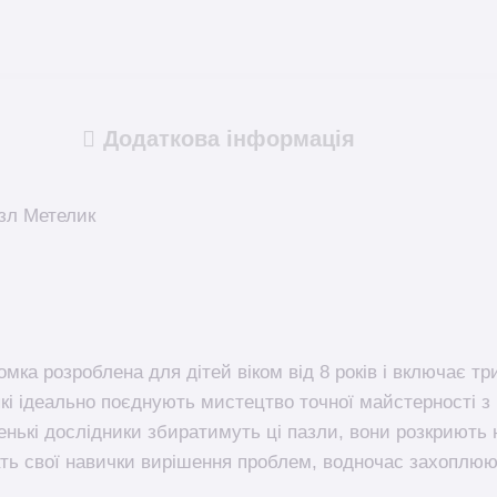
Додаткова інформація
зл Метелик
мка розроблена для дітей віком від 8 років і включає т
які ідеально поєднують мистецтво точної майстерності 
енькі дослідники збиратимуть ці пазли, вони розкриють 
ать свої навички вирішення проблем, водночас захоплюю