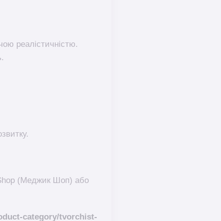
чою реалістичністю.
.
звитку.
Shop (Меджик Шоп) або
duct-category/tvorchist-