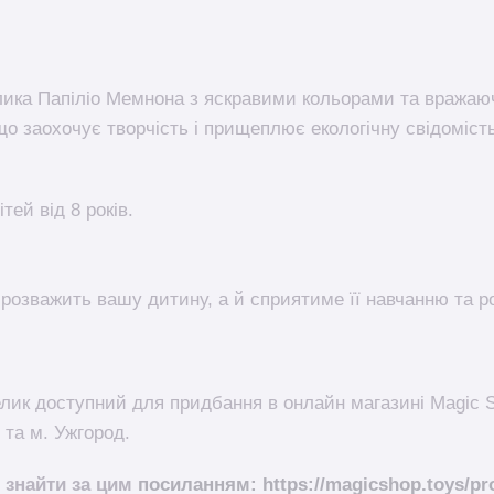
ика Папіліо Мемнона з яскравими кольорами та вражаю
о заохочує творчість і прищеплює екологічну свідомість
тей від 8 років.
розважить вашу дитину, а й сприятиме її навчанню та ро
лик доступний для придбання в онлайн магазині Magic 
 та м. Ужгород.
 знайти за цим
посиланням: https://magicshop.toys/pro