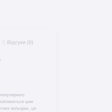
Відгуки (0)
G
 популярного
захоплюються цим
итних кольорах, ця