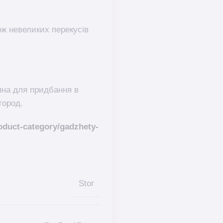
ож невеликих перекусів
на для придбання в
город.
duct-category/gadzhety-
Stor