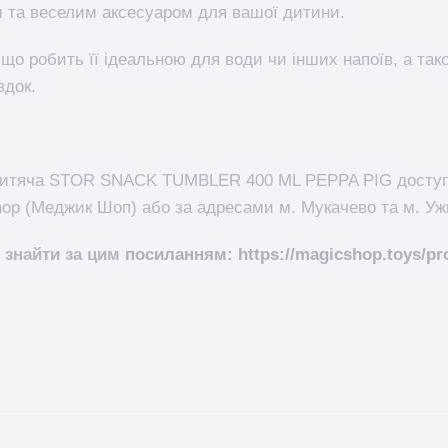
 та веселим аксесуаром для вашої дитини.
що робить її ідеальною для води чи інших напоїв, а так
здок.
 дитяча STOR SNACK TUMBLER 400 ML PEPPA PIG доступ
hop (Меджик Шоп) або за адресами м. Мукачево та м. Уж
 знайти за цим
посиланням: https://magicshop.toys/pro