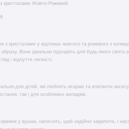
з кристалами Жовто-Рожевий
26
ик з кристалами у відтінках жовтого та рожевого з колек
 образу. Вони ідеально підходять для будь-якого свята а
яд і відчуття легкості.
ально для дітей, які люблять яскраві та елегантні аксесу
стання, так і для особливих випадків.
ережок у вушка, натисніть, щоб надійно закріпити, і н