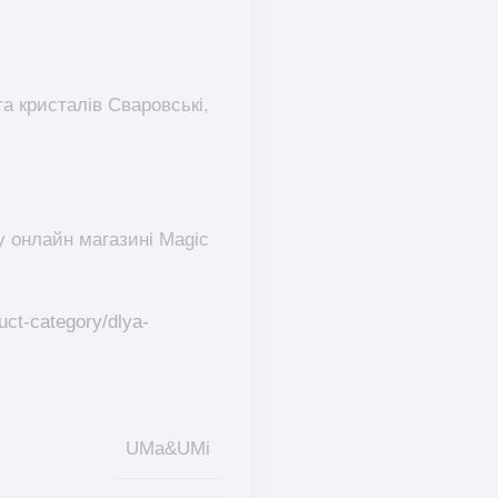
та кристалів Сваровські,
 онлайн магазині Magic
uct-category/dlya-
UMa&UMi