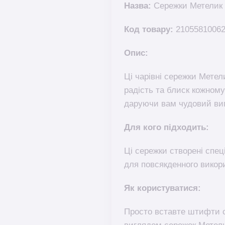
Назва:
Сережки Метелик 
Код товару:
2105581006
Опис:
Ці чарівні сережки Метел
радість та блиск кожному
даруючи вам чудовий вигл
Для кого підходить:
Ці сережки створені спеці
для повсякденного викори
Як користуватися:
Просто вставте штифти с