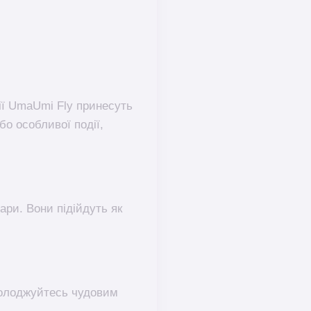
ції UmaUmi Fly принесуть
бо особливої події,
ари. Вони підійдуть як
асолоджуйтесь чудовим