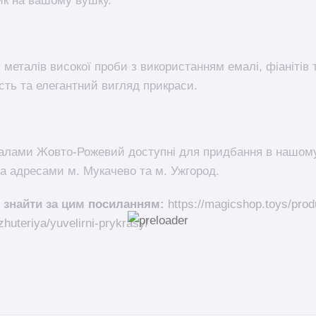
ик на вашому вушку.
 металів високої проби з використанням емалі, фіанітів 
сть та елегантний вигляд прикраси.
алами Жовто-Рожевий доступні для придбання в нашому
а адресами м. Мукачево та м. Ужгород.
 знайти за цим
посиланням
:
https://magicshop.toys/prod
huteriya/yuvelirni-prykrasy/