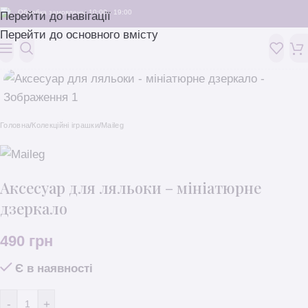
Обробка замовлень: 10:00 - 19:00
Перейти до навігації
Перейти до основного вмісту
Головна
/
Колекційні іграшки
/
Maileg
Аксесуар для ляльоки – мініатюрне
дзеркало
490
грн
Є в наявності
-
+