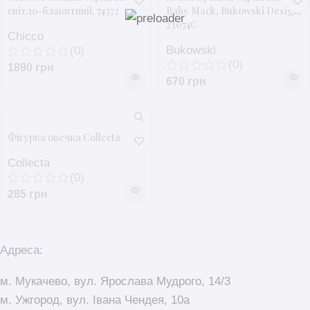
світло-блакитний, 74372
Baby Mack, Bukowski Design,
23074C
Chicco
Bukowski
(0)
(0)
1890
грн
670
грн
Фігурка овечка Collecta
Сollecta
(0)
285
грн
Адреса:
м. Мукачево, вул. Ярослава Мудрого, 14/3
м. Ужгород, вул. Івана Чендея, 10а