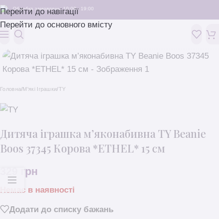
Обробка замовлень: 10:00 - 19:00
Перейти до навігації
Перейти до основного вмісту
Головна
/
M'які Іграшки
/
TY
Дитяча іграшка м’яконабивна TY Beanie
Boos 37345 Корова *ETHEL* 15 см
329
грн
Немає в наявності
Додати до списку бажань