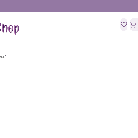
зли
/
 –