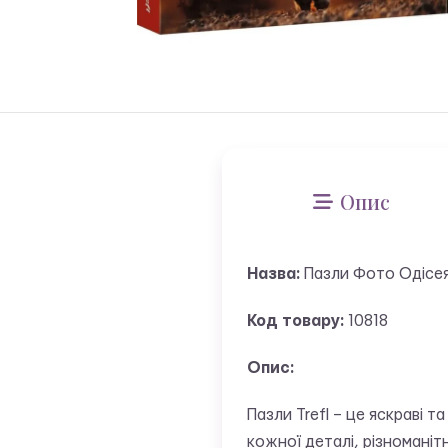
Опис
Назва:
Пазли Фото Одісея 
Код товару:
10818
Опис:
Пазли Trefl – це яскраві т
кожної деталі, різноманіт