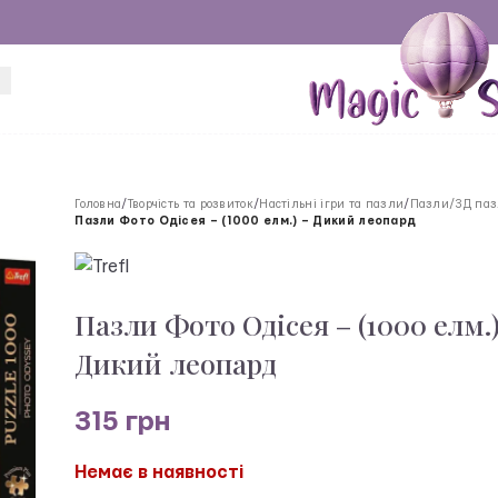
Головна
/
Творчість та розвиток
/
Настільні ігри та пазли
/
Пазли/3Д па
Пазли Фото Одісея – (1000 елм.) – Дикий леопард
Пазли Фото Одісея – (1000 елм.)
Дикий леопард
315
грн
Немає в наявності