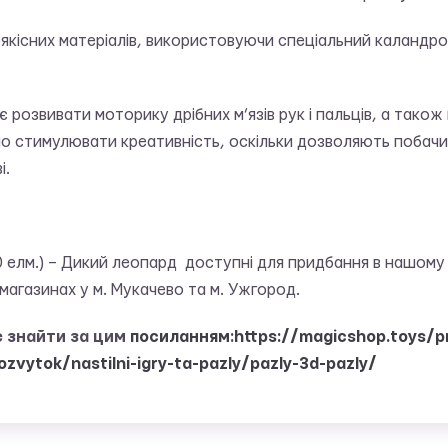
якісних матеріалів, використовуючи спеціальний каландров
є розвивати моторику дрібних м’язів рук і пальців, а так
но стимулювати креативність, оскільки дозволяють побач
і.
0 елм.) – Дикий леопард доступні для придбання в нашому 
магазинах у м. Мукачево та м. Ужгород.
е знайти за цим
посиланням
:
https://magicshop.toys/p
ozvytok/nastilni-igry-ta-pazly/pazly-3d-pazly/