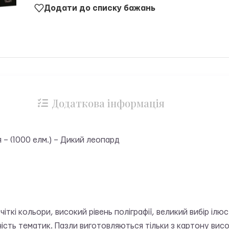
Додати до списку бажань
Додаткова інформація
– (1000 елм.) – Дикий леопард
а чіткі кольори, високий рівень поліграфії, великий вибір іл
ність тематик. Пазли виготовляються тільки з картону висок