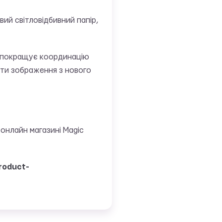
ий світловідбивний папір,
ож покращує координацію
ити зображення з нового
онлайн магазині Magic
roduct-