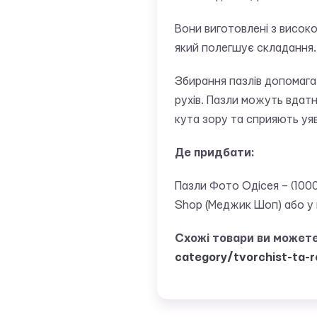
Вони виготовлені з високо
який полегшує складання.
Збирання пазлів допомага
рухів. Пазли можуть вдат
кута зору та сприяють уяв
Де придбати:
Пазли Фото Одісея – (100
Shop (Меджик Шоп) або у 
Схожі товари ви может
category/tvorchist-ta-r