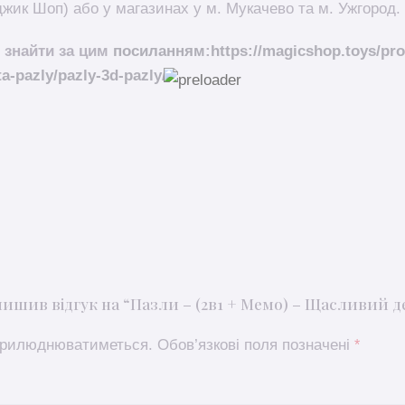
жик Шоп) або у магазинах у м. Мукачево та м. Ужгород.
 знайти за цим
посиланням
:
https://magicshop.toys/pro
ta-pazly/pazly-3d-pazly/
ишив відгук на “Пазли – (2в1 + Мемо) – Щасливий день
оприлюднюватиметься.
Обов’язкові поля позначені
*