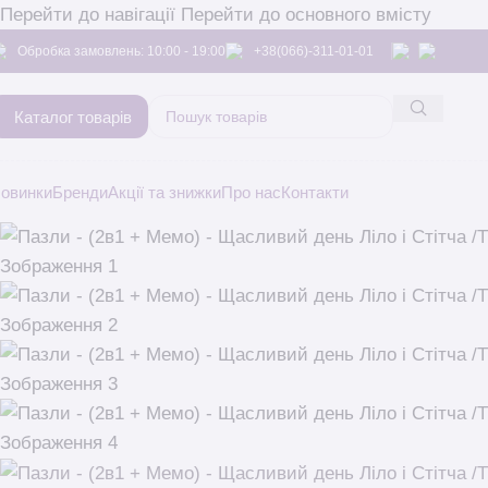
Перейти до навігації
Перейти до основного вмісту
Обробка замовлень: 10:00 - 19:00
+38(066)-311-01-01
Каталог товарів
овинки
Бренди
Акції та знижки
Про нас
Контакти