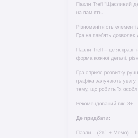
Пазли Trefl “Щасливий де
на пам’ять.
Різноманітність елементі
Гра на пам’ять дозволяє 
Пазли Trefl – це яскраві 
форма кожної деталі, різ
Гра сприяє розвитку ручн
графіка залучають увагу
тему, що робить їх особ
Рекомендований вік: 3+
Де придбати:
Пазли – (2в1 + Мемо) – Щ