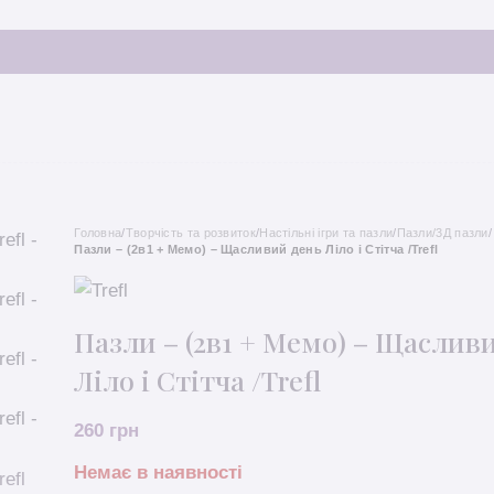
Головна
/
Творчість та розвиток
/
Настільні ігри та пазли
/
Пазли/3Д пазли
/
Пазли – (2в1 + Мемо) – Щасливий день Ліло і Стітча /Trefl
Пазли – (2в1 + Мемо) – Щаслив
Ліло і Стітча /Trefl
260
грн
Немає в наявності