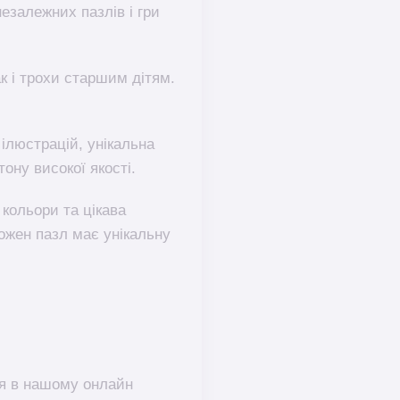
незалежних пазлів і гри
к і трохи старшим дітям.
р ілюстрацій, унікальна
ону високої якості.
 кольори та цікава
ожен пазл має унікальну
ня в нашому онлайн