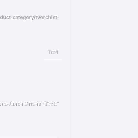
duct-category/tvorchist-
Trefl
 Ліло і Стітча /Trefl”