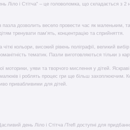
нь Ліло і Стітча” – це головоломка, що складається з 2 
в пазла дозволить весело провести час як маленьким, та
дітям тренувати пам’ять, концентрацію та сприйняття.
та чіткі кольори, високий рівень поліграфії, великий вибі
номанітність тематик. Пазли виготовляються тільки з карт
ої моторики, уяви та творчого мислення у дітей. Яскраві
 малюків і роблять процес гри ще більш захоплюючим. К
ливо привабливими для дітей.
асливий день Ліло і Стітча /Trefl доступні для придбан