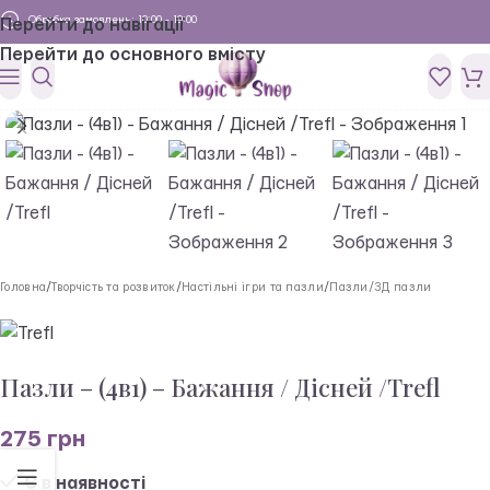
Обробка замовлень: 10:00 - 19:00
Перейти до навігації
Перейти до основного вмісту
Головна
/
Творчість та розвиток
/
Настільні ігри та пазли
/
Пазли/3Д пазли
Пазли – (4в1) – Бажання / Дісней /Trefl
275
грн
Є в наявності