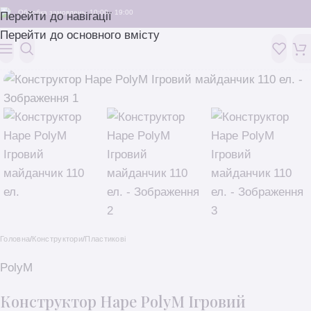
Обробка замовлень: 10:00 - 19:00
Перейти до навігації
Перейти до основного вмісту
Головна
/
Конструктори
/
Пластикові
PolyM
Конструктор Hape PolyM Ігровий