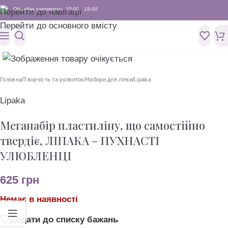
Обробка замовлень: 10:00 - 19:00
Перейти до навігації
Перейти до основного вмісту
Головна
/
Творчість та розвиток
/
Набори для ліпки
/
Lipaka
Lipaka
Меганабір пластиліну, що самостійно
твердіє, ЛІПАКА – ПУХНАСТІ
УЛЮБЛЕНЦІ
625
грн
Немає в наявності
Додати до списку бажань