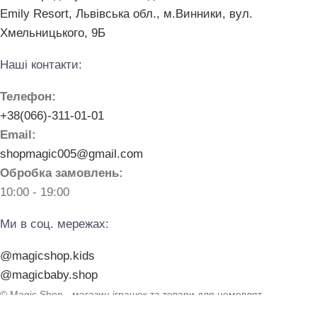
Emily Resort, Львівська обл., м.Винники, вул.
Хмельницького, 9Б
Наші контакти:
Телефон:
+38(066)-311-01-01
Email:
shopmagic005@gmail.com
Обробка замовлень:
10:00 - 19:00
Ми в соц. мережах:
@magicshop.kids
@magicbaby.shop
© Magic Shop - магазин іграшок та товари для немовлят.
made with
by
elementarno.studio