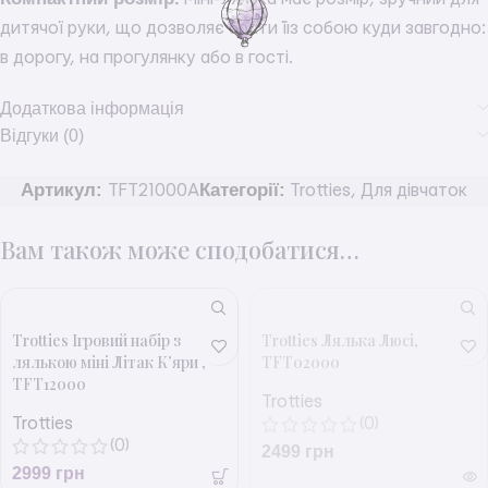
дитячої руки, що дозволяє брати її з собою куди завгодно:
в дорогу, на прогулянку або в гості.
Додаткова інформація
Відгуки (0)
Артикул:
Категорії:
TFT21000A
Trotties
,
Для дівчаток
Вам також може сподобатися…
Trotties Ігровий набір з
Trotties Лялька Люсі,
лялькою міні Літак К’яри ,
TFT02000
TFT12000
Trotties
Trotties
(0)
(0)
2499
грн
2999
грн