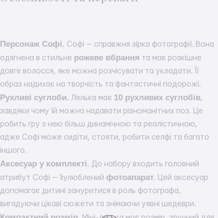
Персонаж Софі.
Софі — справжня зірка фотографії. Вона
рожеве вбрання
одягнена в стильне
та має розкішне
довге волосся, яке можна розчісувати та укладати. Її
образ надихає на творчість та фантастичні подорожі.
Рухливі суглоби.
10 рухливих суглобів
Лялька має
,
завдяки чому їй можна надавати різноманітних поз. Це
робить гру з нею більш динамічною та реалістичною,
адже Софі може сидіти, стояти, робити селфі та багато
іншого.
Аксесуар у комплекті.
До набору входить головний
фотоапарат
атрибут Софі — її улюблений
. Цей аксесуар
допомагає дитині зануритися в роль фотографа,
вигадуючи цікаві сюжети та знімаючи уявні шедеври.
Компактний розмір.
Міні-лялька має розмір, зручний для