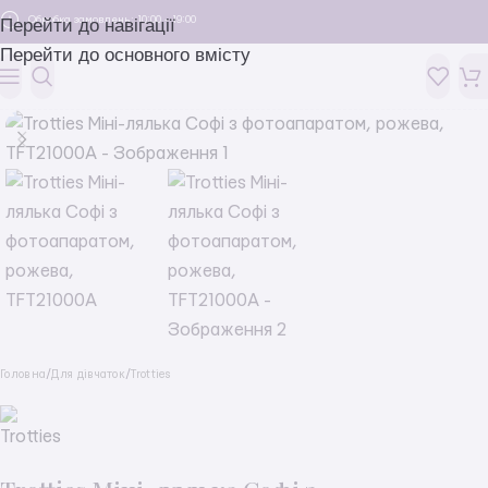
Обробка замовлень: 10:00 - 19:00
Перейти до навігації
Перейти до основного вмісту
Головна
/
Для дівчаток
/
Trotties