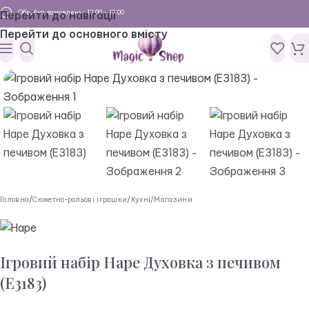
Обробка замовлень: 10:00 - 19:00
Перейти до навігації
Перейти до основного вмісту
Головна
/
Сюжетно-рольові іграшки
/
Кухні/Магазини
Ігровий набір Hape Духовка з печивом
(E3183)