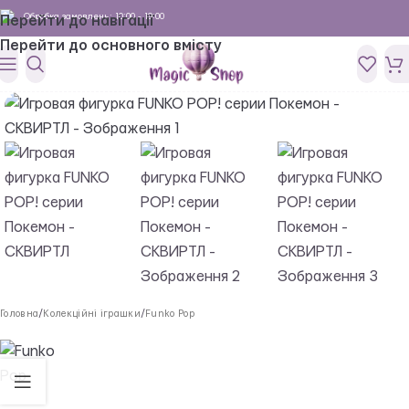
Обробка замовлень: 10:00 - 19:00
Перейти до навігації
Перейти до основного вмісту
Головна
/
Колекційні іграшки
/
Funko Pop