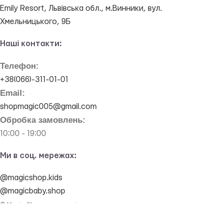
Emily Resort, Львівська обл., м.Винники, вул.
Хмельницького, 9Б
Наші контакти:
Телефон:
+38(066)-311-01-01
Email:
shopmagic005@gmail.com
Обробка замовлень:
10:00 - 19:00
Ми в соц. мережах:
@magicshop.kids
@magicbaby.shop
© Magic Shop - магазин іграшок та товари для немовлят.
elementarno.studio
made with
by