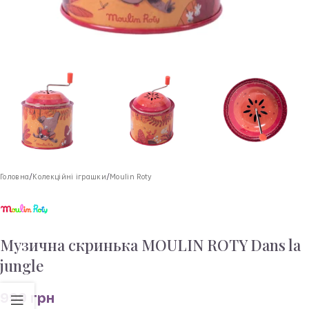
Головна
/
Колекційні іграшки
/
Moulin Roty
Музична скринька MOULIN ROTY Dans la
junglе
999
грн