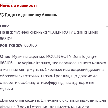
Немає в наявності
Додати до списку бажань
Опис
Назва:
Музична скринька MOULIN ROTY Dans la jungle
668106
Код товару:
668106
Опис:
Музична скринька MOULIN ROTY Dans la jungle
668106 – це чарівна іграшка, яка перенесе вашого малюка
в магічний світ джунглів. Скринька має яскравий дизайн з
образами екзотичних тварин і рослин, що допоможе
створити особливу атмосферу під час відтворення
музики.
Для кого підходить:
Ця музична скринька підходить для
дітей від 3 років і старших, які цінують музику та