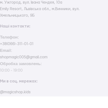
м. Ужгород, вул. Івана Чендея, 10а
Emily Resort, Львівська обл., м.Винники, вул.
Хмельницького, 9Б
Наші контакти:
Телефон:
+38(066)-311-01-01
Email:
shopmagic005@gmail.com
Обробка замовлень:
10:00 - 19:00
Ми в соц. мережах:
@magicshop.kids
@magicbaby.shop
© Magic Shop - магазин іграшок та товари для немовлят.