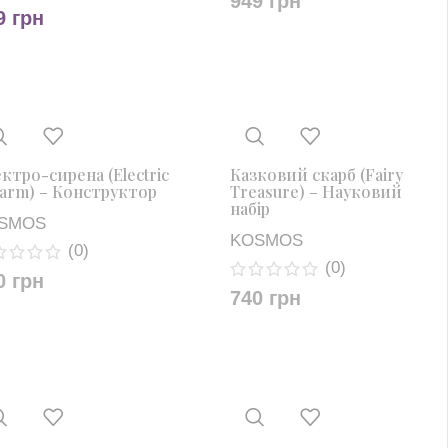
949
грн
9
грн
ктро-сирена (Electric
Казковий скарб (Fairy
larm) – Конструктор
Treasure) – Науковий
набір
SMOS
KOSMOS
(0)
(0)
0
грн
740
грн