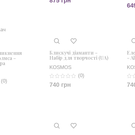
875
грн
64
Блискучі діаманти –
Еле
Зникнення
Набір для творчості (UA)
– A
лмса –
ра
KOSMOS
KO
(0)
(0)
740
грн
74