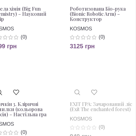
ела хімія (Big Fun
Роботизована Біо-рука
mistry) – Науковий
(Bionic Robotic Arm) –
ір
Конструктор
SMOS
KOSMOS
(0)
(0)
99
грн
3125
грн
чкін 3. Кліричні
EXIT ГРА: Зачарований ліс
милки (кольорова
(Exit The enchanted forest)
сія) – Настільна гра
KOSMOS
SMOS
(0)
(0)