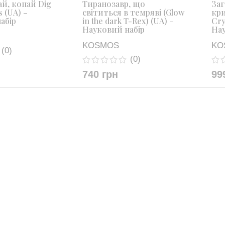
ай, копай Dig
Тиранозавр, що
Заг
s (UA) –
світиться в темряві (Glow
кри
абір
in the dark T-Rex) (UA) –
Cry
Науковий набір
Нау
KOSMOS
KO
(0)
(0)
740
грн
99