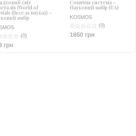
адковий світ
Сонячна система –
сталів (World of
Науковий набір (UA)
stals (Весела наука)) –
KOSMOS
ковий набір
(0)
SMOS
1650
грн
(0)
9
грн