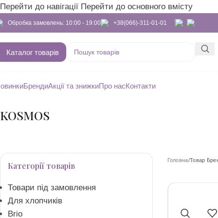
Перейти до навігації
Перейти до основного вмісту
Обробка замовлень: 10:00 - 19:00
+38(066)-311-01-01
Каталог товарів
овинки
Бренди
Акції та знижки
Про нас
Контакти
KOSMOS
Головна
/
Товар Бре
Категорії товарів
Товари під замовлення
Для хлопчиків
Brio