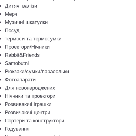
Дитячі валізи
Мерч
Музичнi шкатулки
Посуд
термоси та термосумки
Проектори/Нічники
Rabbit&Friends
Samobutni
Рюкзаки/сумки/парасольки
Фотоапарати
Для новонароджених
Нічники та проектори
Розвиваючі іграшки
Розвичаючі центри
Сортери та конструктори
Годування