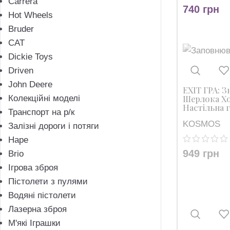
Carrera
740
грн
Hot Wheels
Bruder
CAT
Dickie Toys
Driven
John Deere
EXIT ГРА: 
Колекційні моделі
Шерлока Хо
Настільна г
Транспорт на р/к
KOSMOS
Залізні дороги і потяги
Hape
949
грн
Brio
Ігрова зброя
Пістолети з пулями
Водяні пістолети
Лазерна зброя
M'які Іграшки