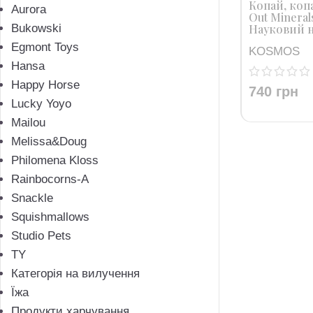
Копай, коп
Aurora
Out Mineral
Bukowski
Науковий н
Egmont Toys
KOSMOS
Hansa
Happy Horse
740
грн
Lucky Yoyo
Mailou
Melissa&Doug
Philomena Kloss
Rainbocorns-A
Snackle
Squishmallows
Studio Pets
TY
Категорія на вилучення
Їжа
Продукти харчування