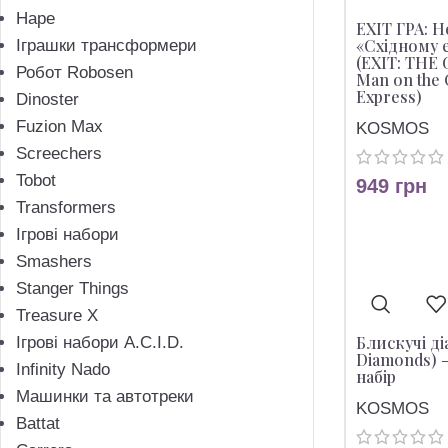
Hape
EXIT ГРА: Н
«Східному 
Іграшки трансформери
(EXIT: THE
Робот Robosen
Man on the 
Express)
Dinoster
Fuzion Max
KOSMOS
Screechers
Tobot
949
грн
Transformers
Ігрові набори
Smashers
Stanger Things
Treasure X
Блискучі ді
Ігрові набори A.C.I.D.
Diamonds) 
Infinity Nado
набір
Машинки та автотреки
KOSMOS
Battat