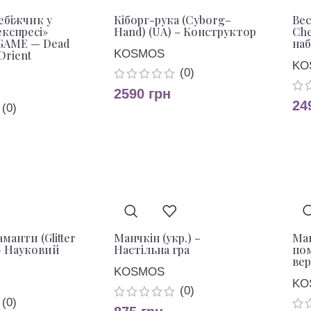
ебіжчик у
Кіборг-рука (Cyborg–
Вес
експресі»
Hand) (UA) – Конструктор
Che
 GAME — Dead
наб
KOSMOS
Orient
KO
(0)
2590
грн
24
(0)
аманти (Glitter
Манчкін (укр.) –
Ман
– Науковий
Настільна гра
по
вер
KOSMOS
KO
(0)
(0)