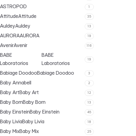
ASTROPOD
1
Attitude
Attitude
35
Auldey
Auldey
13
AURORA
AURORA
19
Avenir
Avenir
116
BABE
BABE
19
Laboratorios
Laboratorios
Babiage Doodoo
Babiage Doodoo
3
Baby Annabell
2
Baby Art
Baby Art
12
Baby Born
Baby Born
13
Baby Einstein
Baby Einstein
45
Baby Livia
Baby Livia
18
Baby Mix
Baby Mix
25