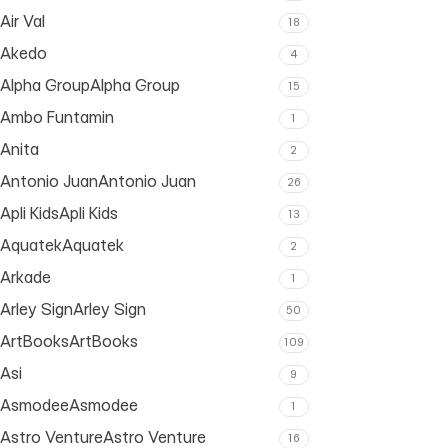
Air Val
18
Akedo
4
Alpha Group
Alpha Group
15
Ambo Funtamin
1
Anita
2
Antonio Juan
Antonio Juan
26
Apli Kids
Apli Kids
13
Aquatek
Aquatek
2
Arkade
1
Arley Sign
Arley Sign
50
ArtBooks
ArtBooks
109
Asi
9
Asmodee
Asmodee
1
Astro Venture
Astro Venture
16