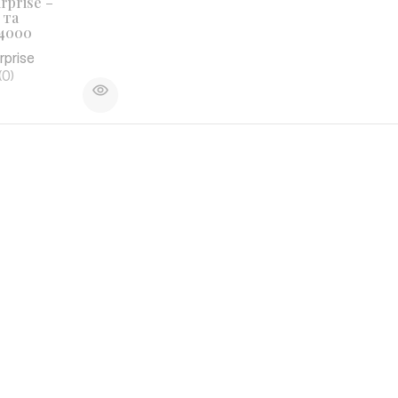
rprise –
 та
14000
prise
(0)