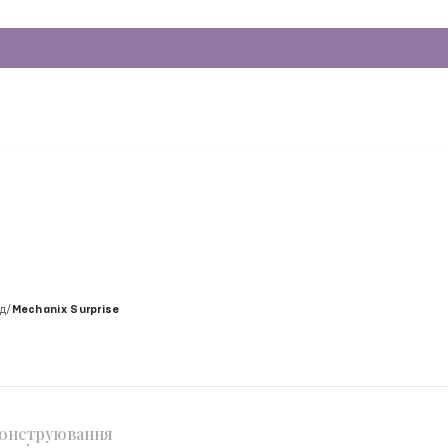
нд
/
Mechanix Surprise
конструювання