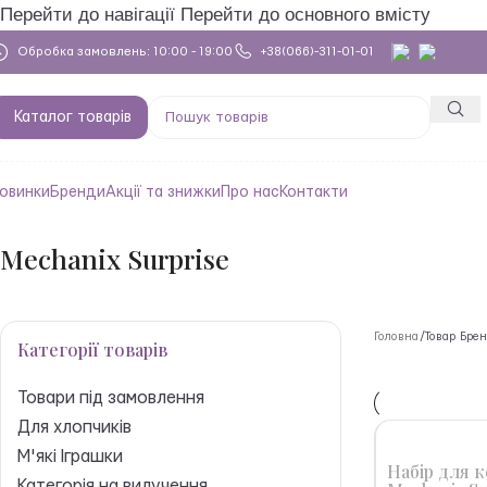
Перейти до навігації
Перейти до основного вмісту
Обробка замовлень: 10:00 - 19:00
+38(066)-311-01-01
Каталог товарів
овинки
Бренди
Акції та знижки
Про нас
Контакти
Mechanix Surprise
Головна
/
Товар Бре
Категорії товарів
Товари під замовлення
Для хлопчиків
M'які Іграшки
Набір для 
Категорія на вилучення