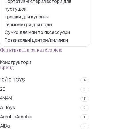
Портативні стерилізатори для
пустушок
Іграшки для купання
Термометри для води
Сумка для мам та аксессуари
Розвивальні центри/килимки
Фільтрувати за категорією
Конструктори
Бренд
10/10 TOYS
4
2E
6
4M
4M
111
A-Toys
2
Aerobie
Aerobie
1
AiDa
3