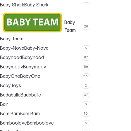
Baby Shark
Baby Shark
1
Baby
26
Team
Baby Team
Baby-Nova
Baby-Nova
6
Babyhood
Babyhood
87
Babymoov
Babymoov
59
BabyOno
BabyOno
277
BabyToys
2
Badabulle
Badabulle
37
Bair
6
Bam Bam
Bam Bam
10
Bamboolove
Bamboolove
5