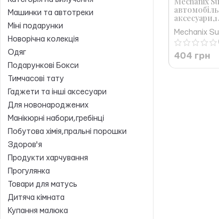
Mechanix Su
автомобіль
Машинки та автотреки
аксесуари,
Міні подарунки
Mechanix Sur
Новорічна колекція
Одяг
404
грн
Подарункові Бокси
Тимчасові тату
Гаджети та інші аксесуари
Для новонароджених
Манікюрні набори,гребінці
Побутова хімія,пральні порошки
Здоров'я
Продукти харчування
Прогулянка
Товари для матусь
Дитяча кімната
Купання малюка