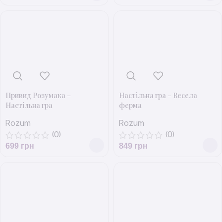
Привид Розумака –
Настільна гра – Весела
Настільна гра
ферма
Rozum
Rozum
(0)
(0)
699
грн
849
грн