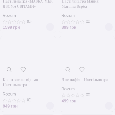
Настільна гра «МАВКА: МІЖ
Наcтільна гра Мавка:
ДВОМА СВІТАМИ»
Магічна Верба
Rozum
Rozum
(0)
(0)
1599
грн
899
грн
Конотопська відьма –
Я не мафія – Настільна гра
Настільна гра
Rozum
Rozum
(0)
(0)
499
грн
949
грн