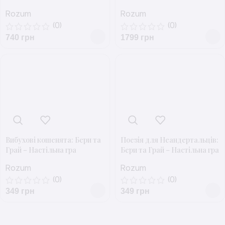
Rozum
Rozum
(0)
(0)
740
грн
1799
грн
Вибухові кошенята: Бери та
Поезія для Неандертальців:
Грай – Настільна гра
Бери та Грай – Настільна гра
Rozum
Rozum
(0)
(0)
349
грн
349
грн