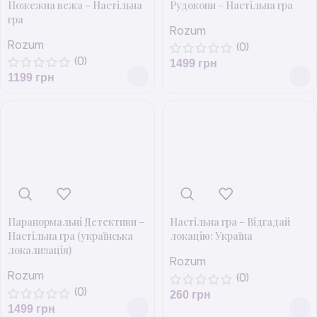
Пожежна вежа – Настільна
Рудокопи – Настільна гра
гра
Rozum
Rozum
(0)
(0)
1499
грн
1199
грн
Паранормальні Детективи –
Настільна гра – Відгадай
Настільна гра (українська
локацію: Україна
локализація)
Rozum
Rozum
(0)
(0)
260
грн
1499
грн