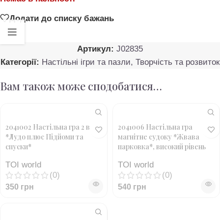
Додати до списку бажань
Артикул:
J02835
Категорії:
Настільні ігри та пазли
,
Творчість та розвиток
Вам також може сподобатися…
2041002 Настільна гра 2 в 1
2041006 Настільна гра
*Лудо плюс Підйоми та
магнітне судоку *Жвава
спуски*
парковка*, високий рівень
TOI world
TOI world
(0)
(0)
350
грн
540
грн