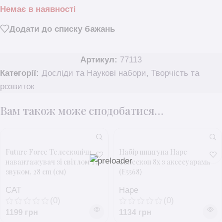
Немає в наявності
Додати до списку бажань
Артикул:
77113
Категорії:
Досліди та Наукові набори
,
Творчість та
розвиток
Вам також може сподобатися…
Future Force Телескопічний
Набір шпигуна Hape
навантажувач зі світлом та
Телескоп 8х з аксесуарами
звуком, 28 cm (см)
(E5568)
CAT
Hape
(0)
(0)
1199
грн
1134
грн