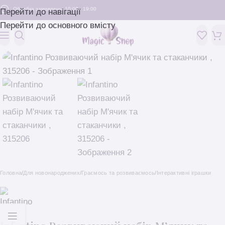
Обробка замовлень: 10:00 - 19:00
Перейти до навігації
Перейти до основного вмісту
Головна
/
Для новонароджених
/
Граємось та розвиваємось
/
Інтерактивні іграшки